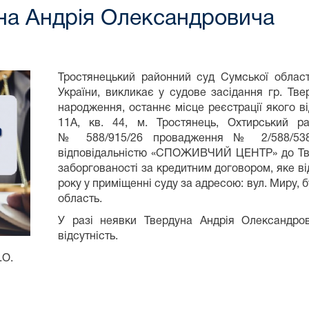
на Андрія Олександровича
Тростянецький районний суд Сумської област
України, викликає у судове засідання гр. Тв
народження, останнє місце реєстрації якого в
11А, кв. 44, м. Тростянець, Охтирський р
№ 588/915/26 провадження № 2/588/538
відповідальністю «СПОЖИВЧИЙ ЦЕНТР» до Тв
заборгованості за кредитним договором, яке ві
року у приміщенні суду за адресою: вул. Миру, 
область.
У разі неявки Твердуна Андрія Олександро
відсутність.
.О.