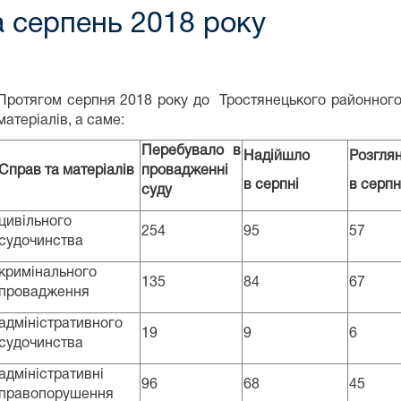
а серпень 2018 року
Протягом серпня 2018 року до Тростянецького районного
матеріалів, а саме:
Перебувало в
Надійшло
Розгля
Справ та матеріалів
провадженні
в серпні
в серпн
суду
цивільного
254
95
57
судочинства
кримінального
135
84
67
провадження
адміністративного
19
9
6
судочинства
адміністративні
96
68
45
правопорушення