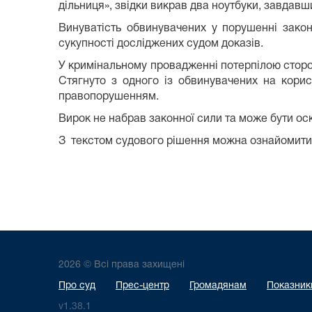
дільниця», звідки викрав два ноутбуки, завда
Винуватість обвинувачених у порушенні закон
сукупності досліджених судом доказів.
У кримінальному провадженні потерпілою сторо
Стягнуто з одного із обвинувачених на кори
правопорушенням.
Вирок не набрав законної сили та може бути о
З текстом судового рішення можна ознайомитис
2026 © Всі права захищені
Про суд
Прес-центр
Громадянам
Показники
v1.38.1