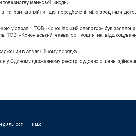
вши товариству майнової шкоди.
ів та звичаїв війни, що передбачені міжнародними дог
ною у справі - ТОВ «Кононівський елеватор» був заявлений
сть ТОВ «Кононівський елеватор» кошти на відшкодуванн
скаржений в апеляційному порядку.
я у Єдиному державному реєстрі судових рішень, здійсни
 діяльності
Інше