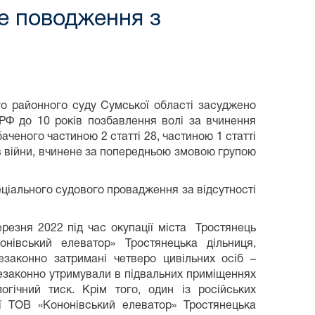
ке поводження з
го районного суду Сумської області засуджено
 РФ до 10 років позбавлення волі за вчинення
ченого частиною 2 статті 28, частиною 1 статті
їв війни, вчинене за попередньою змовою групою
ціального судового провадження за відсутності
ерезня 2022 під час окупації міста Тростянець
онівський елеватор» Тростянецька дільниця,
езаконно затримані четверо цивільних осіб –
 незаконно утримували в підвальних приміщеннях
гічний тиск. Крім того, один із російських
ї ТОВ «Кононівський елеватор» Тростянецька