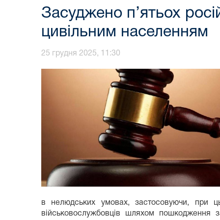
Засуджено п’ятьох росі
цивільним населенням
25 грудня 2025, 11:30
в нелюдських умовах, застосовуючи, при ць
військовослужбовців шляхом пошкодження за