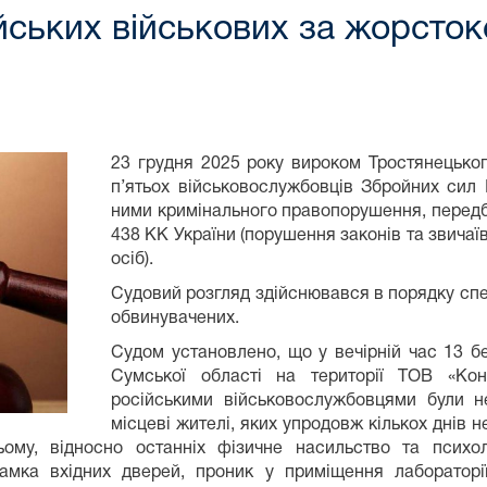
йських військових за жорсто
23 грудня 2025 року вироком Тростянецько
п’ятьох військовослужбовців Збройних сил
ними кримінального правопорушення, передба
438 КК України (порушення законів та звича
осіб).
Судовий розгляд здійснювався в порядку спе
обвинувачених.
Судом установлено, що у вечірній час 13 б
Сумської області на території ТОВ «Кон
російськими військовослужбовцями були н
місцеві жителі, яких упродовж кількох днів
ому, відносно останніх фізичне насильство та психоло
мка вхідних дверей, проник у приміщення лабораторі