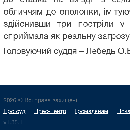
до ставка на виїзді із сел
обличчям до ополонки, імітую
здійснивши три постріли у 
сприймала як реальну загрозу 
Головуючий суддя – Лебедь О.
2026 © Всі права захищені
Про суд
Прес-центр
Громадянам
Пока
v1.38.1