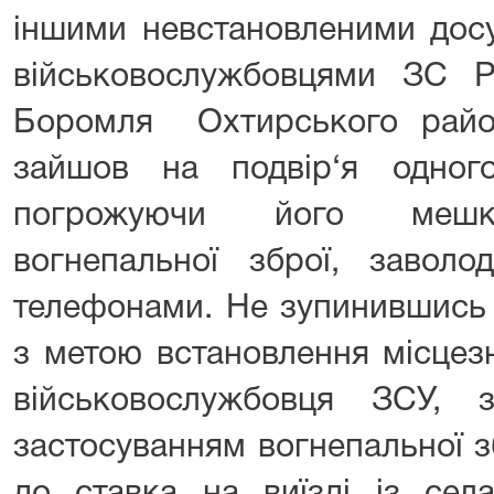
іншими невстановленими дос
військовослужбовцями ЗС 
Боромля Охтирського райо
зайшов на подвір‘я одног
погрожуючи його мешка
вогнепальної зброї, заволо
телефонами. Не зупинившись 
з метою встановлення місцез
військовослужбовця ЗСУ, 
застосуванням вогнепальної з