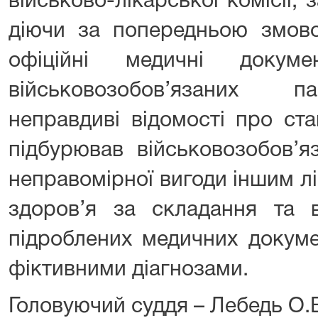
військово-лікарської комісії, 
діючи за попередньою змово
офіційні медичні докум
військовозобов’язаних пац
неправдиві відомості про ста
підбурював військовозобов’я
неправомірної вигоди іншим л
здоров’я за складання та 
підроблених медичних докуме
фіктивними діагнозами.
Головуючий суддя – Лебедь О