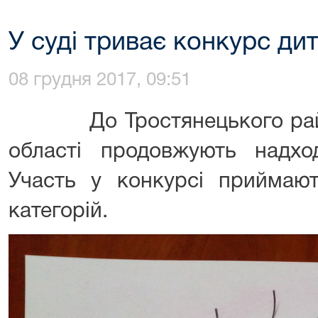
У суді триває конкурс ди
08 грудня 2017, 09:51
До Тростянецького район
області продовжують надхо
Участь у конкурсі приймают
категорій.