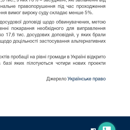
3 тис., з них 78% – засуджені, які звільненні від
мінальне правопорушення під час проходження
ення вимог вироку суду складає менше 5%.
досудової доповіді щодо обвинувачених, метою
енні покарання необхідного для виправлення
 17,6 тис. досудових доповідей, у яких брали
 щодо доцільності застосування альтернативних
тів пробації на рівні громади в Україні відкрито
а базі яких пілотуються чотири нових проекти
Джерело
Українське право