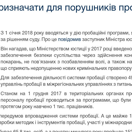
призначати для порушників пр
З 1 січня 2018 року вводяться у дію пробаційні програми,
за рішенням суду. Про це
повідомив
заступник Міністра юс
Він нагадав, що Міністерством юстиції у 2017 році введено
забезпечення безпеки суспільства через здійснення к
покарань, не пов'язаних з позбавленням волі, а також на
що сприяють недопущенню нових кримінальних правопору
Для забезпечення діяльності системи пробації створено 49
управлінь пробації в міжрегіональних управліннях з питан
Станом на 1 грудня 2017 в територіальних органах пр
персоналу пробації проводиться за програмами, що були
протягом року навчено 1 тис. працівників.
передумов впровадження системи пробації. А це майже 15
зробки методик і інструментів пробації, участі у міжнародн