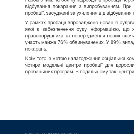
Разом з тим, на обліку підрозділів пробації пере
відбування покарання з випробуванням. При 
пробації, засуджені за ухилення від відбуванн
У рамках пробації впроваджено новацію судов
якої є забезпечення суду інформацією, що 
правопорушника та попередження нових злочин
участь майже 76% обвинувачених. У 89% випадк
покарань.
Крім того, з метою налагодження соціальної кому
чотири модельні центри пробації для доросли
пробаційних програм. В подальшому такі центри