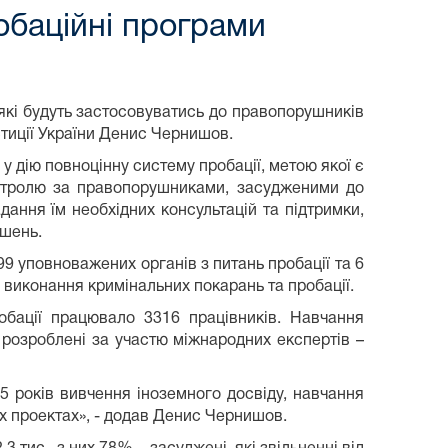
обаційні програми
 які будуть застосовуватись до правопорушників
тиції України Денис Чернишов.
 у дію повноцінну систему пробації, метою якої є
онтролю за правопорушниками, засудженими до
дання їм необхідних консультацій та підтримки,
шень.
9 уповноважених органів з питань пробації та 6
ь виконання кримінальних покарань та пробації.
обації працювало 3316 працівників. Навчання
 розроблені за участю міжнародних експертів –
 років вивчення іноземного досвіду, навчання
их проектах», - додав Денис Чернишов.