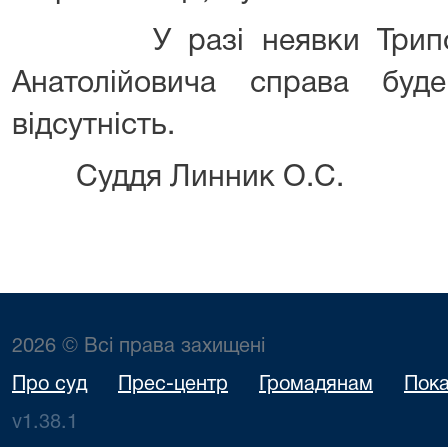
У разі неявки Триполь
Анатолійовича справа буд
відсутність.
Суддя Линник О.С.
2026 © Всі права захищені
Про суд
Прес-центр
Громадянам
Пока
v1.38.1