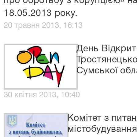
про боротьбу з корупцією» на
18.05.2013 року.
20 травня 2013, 16:13
День Відкрит
Тростянецько
Сумської обл
30 квітня 2013, 10:40
Комітет з питан
містобудування