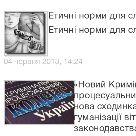
Етичні норми для с
Етичні норми для с
04 червня 2013, 14:24
«Новий Кримі
процесуальни
нова сходинк
гуманізації в
законодавств