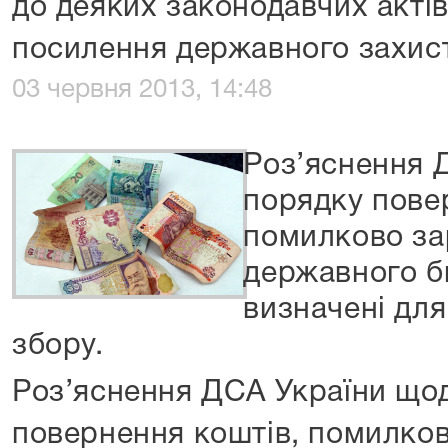
до деяких законодавчих акті
посилення державного захист
03 червня 2013, 14:48
Роз’яснення 
порядку пове
помилково за
державного б
визначені для
збору.
Роз’яснення ДСА України що
повернення коштів, помилко