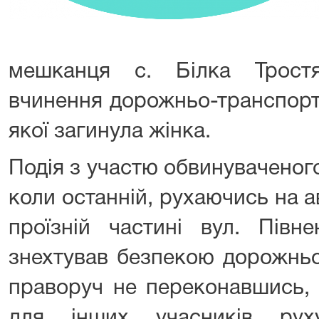
мешканця с. Білка Трост
вчинення дорожньо-транспортн
якої загинула жінка.
Подія з участю обвинуваченог
коли останній, рухаючись на 
проїзній частині вул. Півн
знехтував безпекою дорожньо
праворуч не переконавшись,
для інших учасників рух